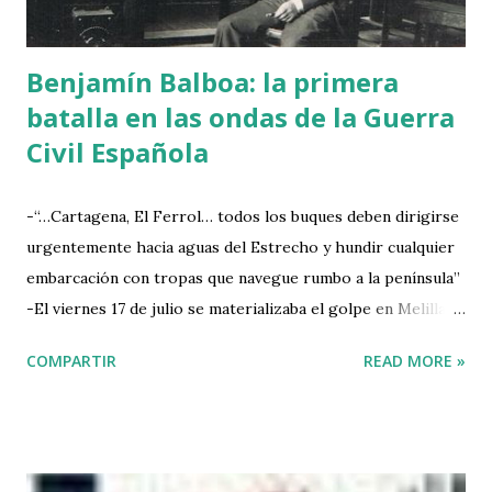
pocos minutos pereceremos 45 hombres. Adió...
Benjamín Balboa: la primera
batalla en las ondas de la Guerra
Civil Española
-“…Cartagena, El Ferrol… todos los buques deben dirigirse
urgentemente hacia aguas del Estrecho y hundir cualquier
embarcación con tropas que navegue rumbo a la península”
-El viernes 17 de julio se materializaba el golpe en Melilla...
Los rebeldes de África actuaron sin vacilación... Casares,
COMPARTIR
READ MORE »
jefe del Gobierno, al conocer los hechos de África decide
bloquear el estrecho con la escuadra para prevenir los
ataques de la otra orilla. Varios navíos zarpan de Cartagena
antes de concluir el día 17. Esa misma noche, la primera