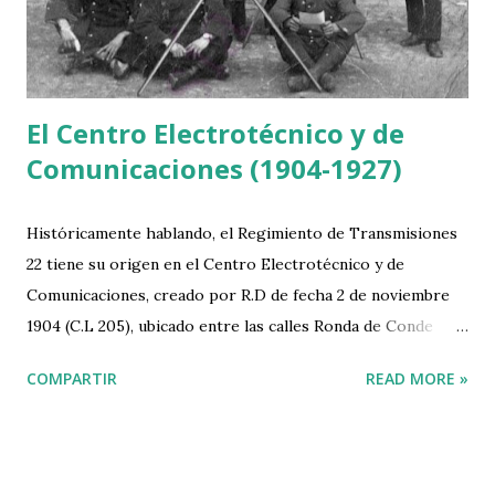
El Centro Electrotécnico y de
Comunicaciones (1904-1927)
Históricamente hablando, el Regimiento de Transmisiones
22 tiene su origen en el Centro Electrotécnico y de
Comunicaciones, creado por R.D de fecha 2 de noviembre
1904 (C.L 205), ubicado entre las calles Ronda de Conde
Duque (hoy Serrano Jover), Princesa, Mártires de Alcalá y
COMPARTIR
READ MORE »
Santa Cruz de Marcenado de Madrid. A él se asignaron
como tropas del mismo la Compañía de Telégrafos de la
Red de Madrid y las de la Escuela Central de Telegrafía, y
una unidad de Estudios y Experiencias, con varios