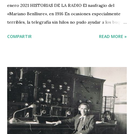
enero 2021 HISTORIAS DE LA RADIO El naufragio del
«Mariano Benlliure», en 1916 En ocasiones especialmente
terribles, la telegrafía sin hilos no pudo ayudar a los buques
que llevaban a bordo sus equipos, pero se convirtió en el
COMPARTIR
READ MORE »
amargo testimonio de la desgracia que los hizo perderse
en el mar. A primeros de enero de 1916, Valencia se vistió
de luto cuando se confirmó la noticia de que el buque
«Mariano Benlliure» se había perdido, con los 45 hombres
que llevaba a bordo, en el cuso de un duro temporal en las
inmediaciones de las islas Scilly. Impotentes, los servicios
telegráficos recibieron las novedades telegráficas que el
buque fue dando sobre su avería, sus dificultades, la mala
mar y el choque irremediable con la costa. El armador
todavía recibió un radiograma que es famoso en el mundo
de la mar: «Continuamos en las mismas condiciones
aguantando el temporal. Imposible salvarnos. Dentro de