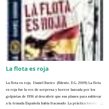
batalla de la Guerra Civil tendría lugar en las ondas -A
primeras horas de la mañana del día 18, Balboa recibe una
señal de la estación radio de Cartagena, con un mensaje
desde Canarias del General Franco en el cual se pedía a las
fuerzas armadas que se sublevasen en todo el territorio
nacional, y ordenando que fuese retransmitido a todos los
buques de la Flota, islas, colonias y guarniciones sin
excepción -Balboa quería saber si en la base naval de
Cartagena había surg...
La flota es roja
La flota es roja, Daniel Sueiro (Silente, D.L. 2009) La flota
es roja fue la voz de sorpresa y horror lanzada por los
golpistas de 1936 al descubrir que sus planes para sublevar
a la Armada Española había fracasado. La práctica totalidad