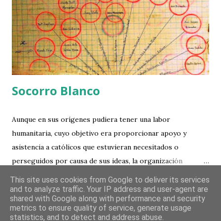
Socorro Blanco
Aunque en sus orígenes pudiera tener una labor
humanitaria, cuyo objetivo era proporcionar apoyo y
asistencia a católicos que estuvieran necesitados o
perseguidos por causa de sus ideas, la organización
Socorro Blanco constituyó un grupo de espionaje y
This site uses cookies from Google to deliver its services
COMPARTIR
READ MORE »
guerrilla organizada a favor del ejército sublevado.
and to analyze traffic. Your IP address and user-agent are
shared with Google along with performance and security
Antonio Bermejo, jefe de la organización, dio cuenta de sus
metrics to ensure quality of service, generate usage
actividades y pretensiones: El número de familias
statistics, and to detect and address abuse.