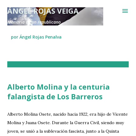
Ir al contenido principal
ÁNGEL ROJAS VEIGA
Memoria de un republicano
por Ángel Rojas Penalva
E
n
t
Alberto Molina y la centuria
r
falangista de Los Barreros
a
d
a
Alberto Molina Osete, nacido hacia 1922, era hijo de Vicente
s
Molina y Juana Osete. Durante la Guerra Civil, siendo muy
joven, se unió a la sublevación fascista, junto a la Quinta