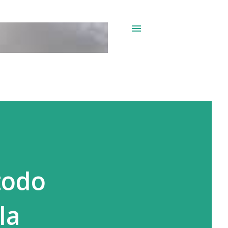
todo
la